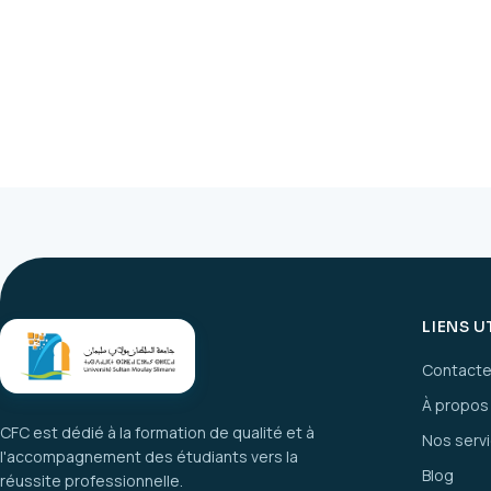
LIENS U
Contact
À propos
CFC est dédié à la formation de qualité et à
Nos serv
l'accompagnement des étudiants vers la
Blog
réussite professionnelle.