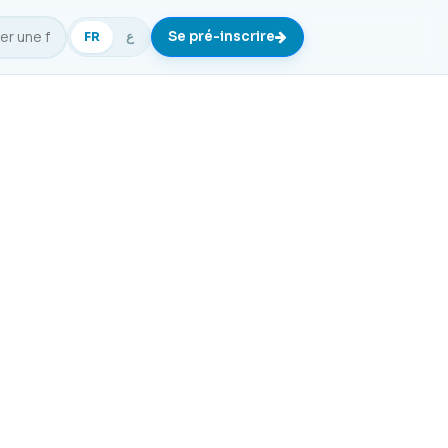
Se pré-inscrire
FR
ع