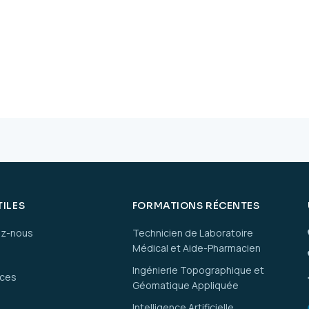
TILES
FORMATIONS RÉCENTES
ez-nous
Technicien de Laboratoire
Médical et Aide-Pharmacien
Ingénierie Topographique et
ices
Géomatique Appliquée
Intelligence Artificielle,