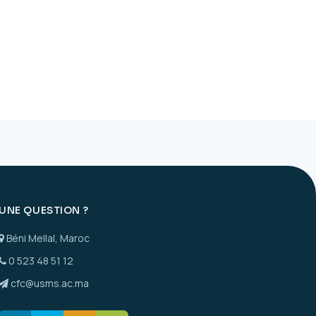
UNE QUESTION ?
Béni Mellal, Maroc
0 523 48 51 12
cfc@usms.ac.ma