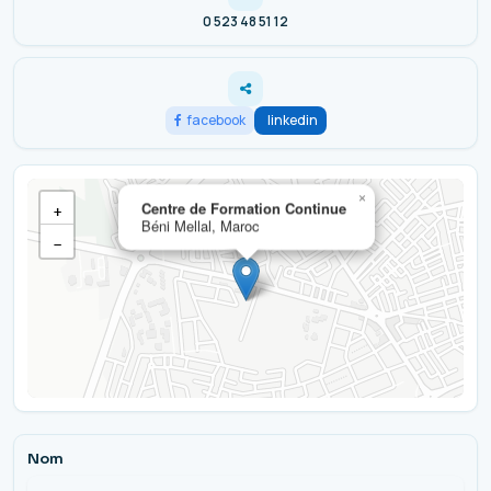
0 523 48 51 12
facebook
linkedin
×
Centre de Formation Continue
+
Béni Mellal, Maroc
−
Nom