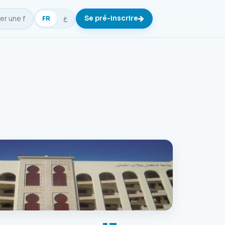
Se pré-inscrire
FR
ع