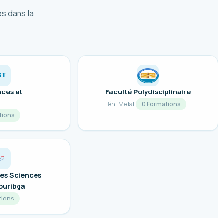
es dans la
ST
nces et
Faculté Polydisciplinaire
Béni Mellal
0 Formations
tions
des Sciences
ouribga
tions